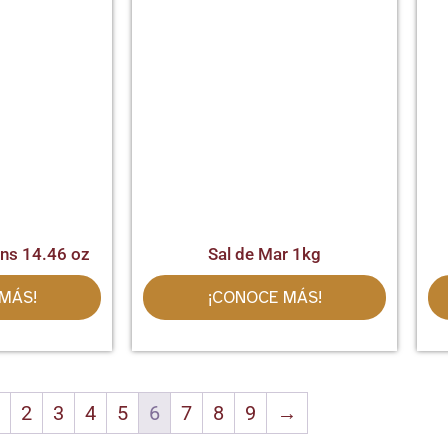
ans 14.46 oz
Sal de Mar 1kg
MÁS!
¡CONOCE MÁS!
2
3
4
5
6
7
8
9
→