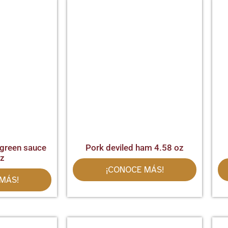
 green sauce
Pork deviled ham 4.58 oz
oz
¡CONOCE MÁS!
MÁS!