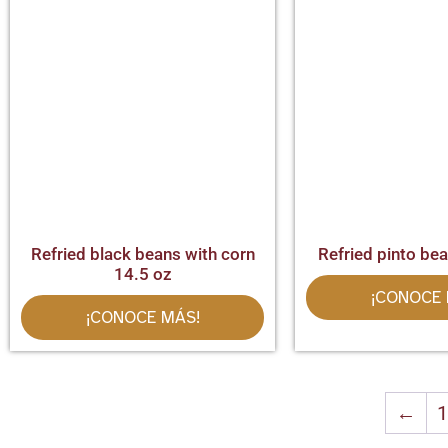
Refried black beans with corn
Refried pinto be
14.5 oz
¡CONOCE 
¡CONOCE MÁS!
←
1