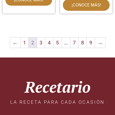
¡CONOCE MÁS!
←
1
2
3
4
5
…
7
8
9
→
Recetario
LA RECETA PARA CADA OCASIÓN