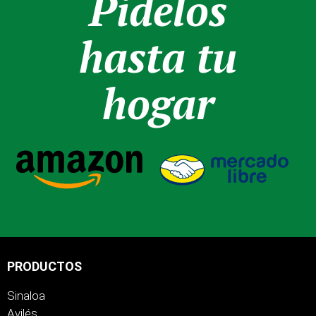
Pidelos
hasta tu
hogar
PRODUCTOS
Sinaloa
Avilés